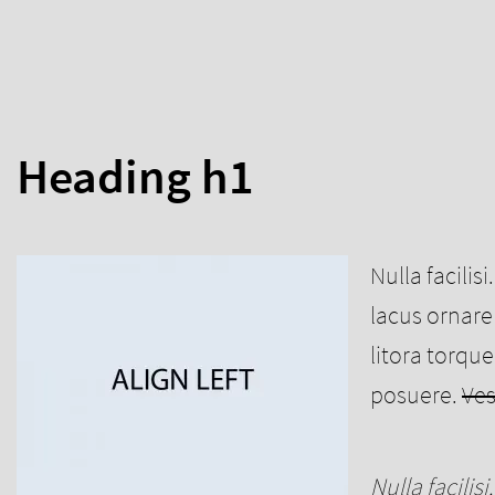
Heading h1
Nulla facilis
lacus ornare 
litora torqu
posuere.
Ves
Nulla facilisi.