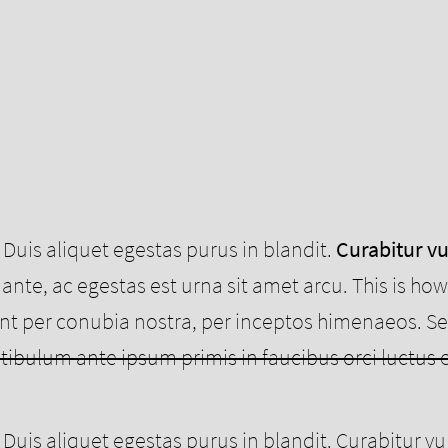
i. Duis aliquet egestas purus in blandit.
Curabitur v
ante, ac egestas est urna sit amet arcu. This is how 
ent per conubia nostra, per inceptos himenaeos. S
tibulum ante ipsum primis in faucibus orci luctus e
Duis aliquet egestas purus in blandit. Curabitur vu