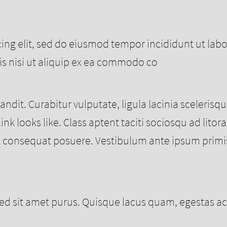
icing elit, sed do eiusmod tempor incididunt ut la
is nisi ut aliquip ex ea commodo co
blandit. Curabitur vulputate, ligula lacinia sceleris
link looks like. Class aptent taciti sociosqu ad lit
consequat posuere. Vestibulum ante ipsum primis i
 sit amet purus. Quisque lacus quam, egestas ac tin