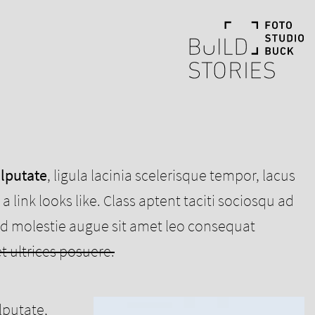
ulputate
, ligula lacinia scelerisque tempor, lacus
a link looks like. Class aptent taciti sociosqu ad
ed molestie augue sit amet leo consequat
t ultrices posuere.
lputate,