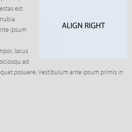
estas est
onubia
ante ipsum
empor, lacus
 sociosqu ad
equat posuere. Vestibulum ante ipsum primis in