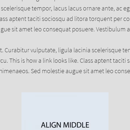
a scelerisque tempor, lacus lacus ornare ante, ac eg
ass aptent taciti sociosqu ad litora torquent per c
ugue sit amet leo consequat posuere. Vestibulum 
it. Curabitur vulputate, ligula lacinia scelerisque t
u. This is how a link looks like. Class aptent taciti
s himenaeos. Sed molestie augue sit amet leo cons